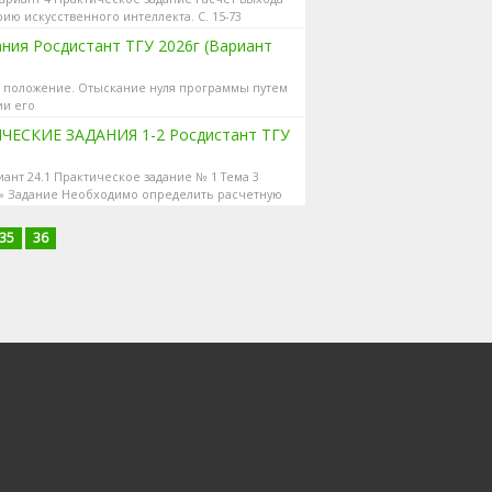
ю искусственного интеллекта. С. 15-73
ния Росдистант ТГУ 2026г (Вариант
ты положение. Отыскание нуля программы путем
ии его
ЧЕСКИЕ ЗАДАНИЯ 1-2 Росдистант ТГУ
риант 24.1 Практическое задание № 1 Тема 3
» Задание Необходимо определить расчетную
35
36