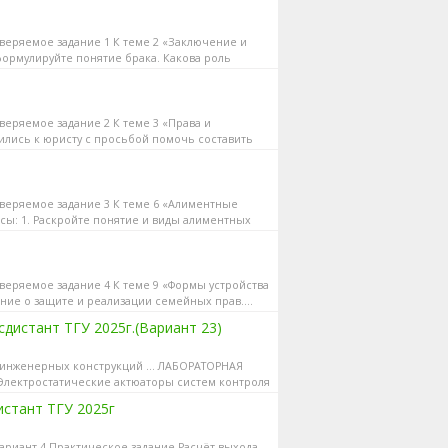
роверяемое задание 1 К теме 2 «Заключение и
ормулируйте понятие брака. Какова роль
оверяемое задание 2 К теме 3 «Права и
ились к юристу с просьбой помочь составить
роверяемое задание 3 К теме 6 «Алиментные
ы: 1. Раскройте понятие и виды алиментных
роверяемое задание 4 К теме 9 «Формы устройства
ние о защите и реализации семейных прав....
истант ТГУ 2025г.(Вариант 23)
нженерных конструкций ... ЛАБОРАТОРНАЯ
Электростатические актюаторы систем контроля
истант ТГУ 2025г
 Вариант 4 Практическое задание Расчёт выхода