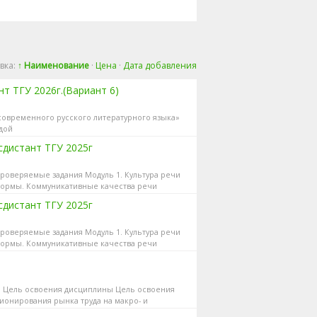
вка:
↑ Наименование
·
Цена
·
Дата добавления
нт ТГУ 2026г.(Вариант 6)
современного русского литературного языка»
дой
дистант ТГУ 2025г
 Проверяемые задания Модуль 1. Культура речи
нормы. Коммуникативные качества речи
дистант ТГУ 2025г
 Проверяемые задания Модуль 1. Культура речи
нормы. Коммуникативные качества речи
. 1. Цель освоения дисциплины Цель освоения
ионирования рынка труда на макро- и