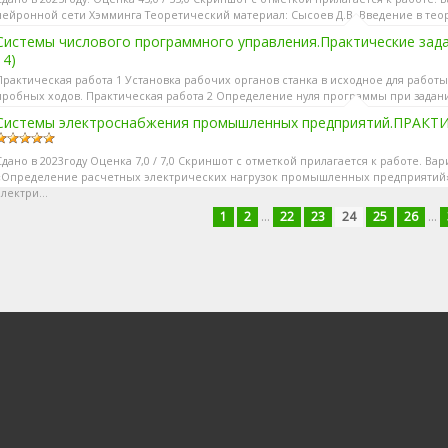
нейронной сети Хэмминга Теоретический материал: Сысоев Д.В. Введение в теори
Содержание зад...
Системы числового программного управления.Практические зада
14)
Практическая работа 1 Установка рабочих органов станка в исходное для рабо
пробных ходов. Практическая работа 2 Определение нуля программы при задан
Системы электроснабжения промышленных предприятий.ПРАКТИ
Сдано в 2023году Оценка 7,0 / 7,0 Скриншот с отметкой прилагается к работе. Ва
«Определение расчетных электрических нагрузок промышленных предприятий
лектри...
1
2
...
22
23
24
25
26
...