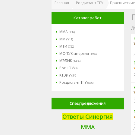
Главная
Росдистант ТГУ
Практические
П
Каталог работ
Д
ММА
(139)
ММУ
(11)
МТИ
(722)
МФПУ Синергия
(1944)
МЭБИК
(1486)
РосНОУ
(5)
КТЭиУ
(34)
Росдистант ТГУ
(866)
Спецпредложения
Ответы Синергия
М
МА