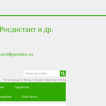
сдистант и др.
tant@yandex.ru
Регистрация
|
Вход
|
Приветствую Вас
Гость
ине
Гарантии
инергия
Контакты