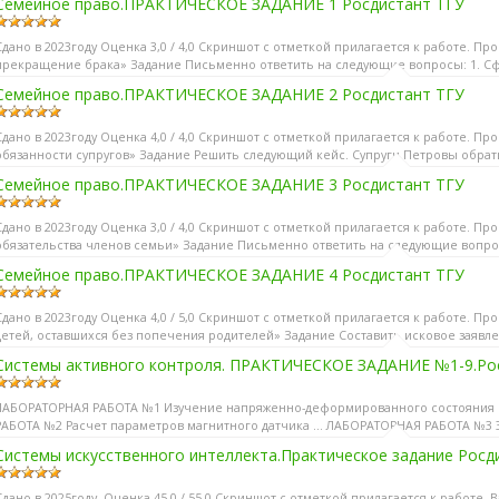
Семейное право.ПРАКТИЧЕСКОЕ ЗАДАНИЕ 1 Росдистант ТГУ
Сдано в 2023году Оценка 3,0 / 4,0 Скриншот с отметкой прилагается к работе. П
прекращение брака» Задание Письменно ответить на следующие вопросы: 1. Сф
осудар...
Семейное право.ПРАКТИЧЕСКОЕ ЗАДАНИЕ 2 Росдистант ТГУ
Сдано в 2023году Оценка 4,0 / 4,0 Скриншот с отметкой прилагается к работе. Пр
обязанности супругов» Задание Решить следующий кейс. Супруги Петровы обрат
оглаше...
Семейное право.ПРАКТИЧЕСКОЕ ЗАДАНИЕ 3 Росдистант ТГУ
Сдано в 2023году Оценка 3,0 / 4,0 Скриншот с отметкой прилагается к работе. П
обязательства членов семьи» Задание Письменно ответить на следующие вопрос
бяза...
Семейное право.ПРАКТИЧЕСКОЕ ЗАДАНИЕ 4 Росдистант ТГУ
Сдано в 2023году Оценка 4,0 / 5,0 Скриншот с отметкой прилагается к работе. П
детей, оставшихся без попечения родителей» Задание Составить исковое заявле
Системы активного контроля. ПРАКТИЧЕСКОЕ ЗАДАНИЕ №1-9.Росд
ЛАБОРАТОРНАЯ РАБОТА №1 Изучение напряженно-деформированного состояния и
РАБОТА №2 Расчет параметров магнитного датчика ... ЛАБОРАТОРНАЯ РАБОТА №3 
... ЛАБОРАТОРНАЯ РАБОТА...
Системы искусственного интеллекта.Практическое задание Росд
Сдано в 2025году. Оценка 45,0 / 55,0 Скриншот с отметкой прилагается к работе.