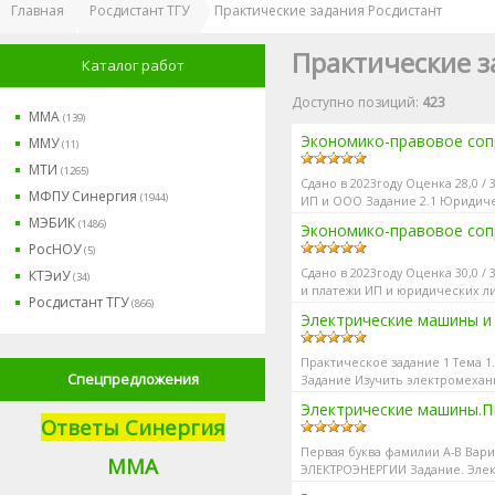
Главная
Росдистант ТГУ
Практические задания Росдистант
Практические з
Каталог работ
Доступно позиций
:
423
ММА
(139)
Экономико-правовое со
ММУ
(11)
МТИ
(1265)
Сдано в 2023году Оценка 28,0 /
МФПУ Синергия
(1944)
ИП и ООО Задание 2.1 Юридичес
МЭБИК
(1486)
Экономико-правовое со
РосНОУ
(5)
Сдано в 2023году Оценка 30,0 /
КТЭиУ
(34)
и платежи ИП и юридических л
Росдистант ТГУ
(866)
ИП необход...
Электрические машины и 
Практическое задание 1 Тема 
Спецпредложения
Задание Изучить электромехан
Электрические машины.П
Ответы Синергия
Первая буква фамилии А-В Ва
М
МА
ЭЛЕКТРОЭНЕРГИИ Задание. Элек
Тема 3: РАБОЧИЕ ПРОЦЕССЫ ...