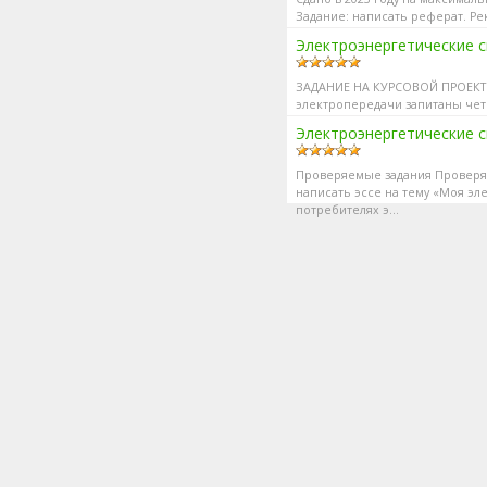
Задание: написать реферат. Р
сопротивлени...
Электроэнергетические с
ЗАДАНИЕ НА КУРСОВОЙ ПРОЕКТ О
электропередачи запитаны четыр
электрической с...
Электроэнергетические 
Проверяемые задания Проверяе
написать эссе на тему «Моя э
потребителях э...