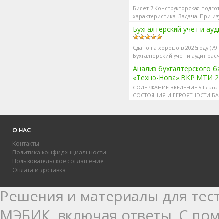
Билет 7 Конструкторская подго
характеристика. Задача. При и
Бухгалтерский учет и ау
Сдано на хорошо в 2026году.(79
Бухгалтерский учет и аудит ра
Анализ бухгалтерского б
«Техно-Нова».ВКР МТИ 20
СОДЕРЖАНИЕ ВВЕДЕНИЕ 5 Глав
СОСТОЯНИЯ И ВЕРОЯТНОСТИ БАН
О НАС
Контакты
Политика конфиденциальности
Пользовательское соглашение
Оплата и доставка
Решения и материалы для тест
МЭБИК, включая ответы. С п