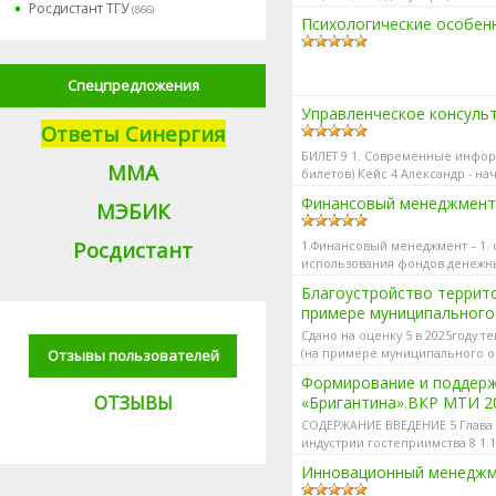
Росдистант ТГУ
(866)
Психологические особенн
Спецпредложения
Управленческое консуль
Ответы Синергия
БИЛЕТ 9 1. Современные инфор
М
МА
билетов) Кейс 4 Александр - на
Финансовый менеджмент.
МЭБИК
Росдистант
1.Финансовый менеджмент – 1.
использования фондов денежны
Благоустройство террито
примере муниципального
МЭБИК 2025г.
Сдано на оценку 5 в 2025году.
Отзывы пользователей
(на примере муниципального 
Формирование и поддерж
ОТЗЫВЫ
«Бригантина».ВКР МТИ 2
СОДЕРЖАНИЕ ВВЕДЕНИЕ 5 Глава 
индустрии гостеприимства 8 1.
Инновационный менеджм