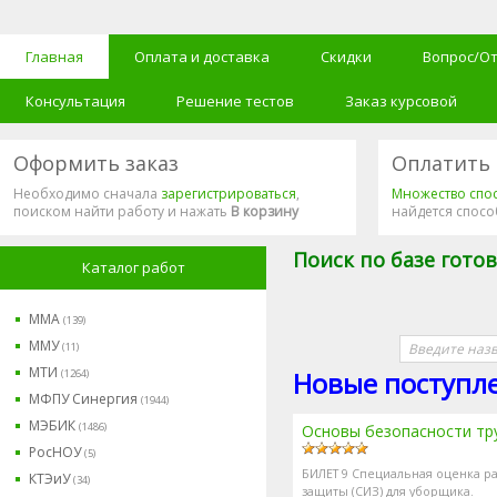
Главная
Оплата и доставка
Скидки
Вопрос/О
Консультация
Решение тестов
Заказ курсовой
Оформить заказ
Оплатить 
Необходимо сначала
зарегистрироваться
,
Множество спо
поиском найти работу и нажать
В корзину
найдется спосо
Поиск по базе гото
Каталог работ
ММА
(139)
ММУ
(11)
МТИ
Новые поступл
(1264)
МФПУ Синергия
(1944)
МЭБИК
(1486)
Основы безопасности тр
РосНОУ
(5)
БИЛЕТ 9 Специальная оценка ра
КТЭиУ
(34)
защиты (СИЗ) для уборщика.