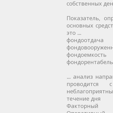
собственных де
Показатель, оп
основных средст
это …
фондоотдача
фондовооруженн
фондоемкость
фондорентабель
… анализ напра
проводится 
неблагоприятн
течение дня
Факторный
Оперативный