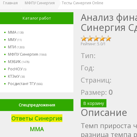
Главная
МФПУ Синергия
Тесты Cинергия Online
Анализ фин
Каталог работ
Синергия С
ММА
(139)
ММУ
(11)
Рейтинг:
5.0
/
1
МТИ
(1265)
Тип:
МФПУ Синергия
(1944)
МЭБИК
(1478)
Год:
РосНОУ
(5)
КТЭиУ
(34)
Страниц:
Росдистант ТГУ
(866)
Размер
:
0
В корзину
Спецпредложения
Описание
Ответы Синергия
Темп прироста ч
М
МА
разница темпа р