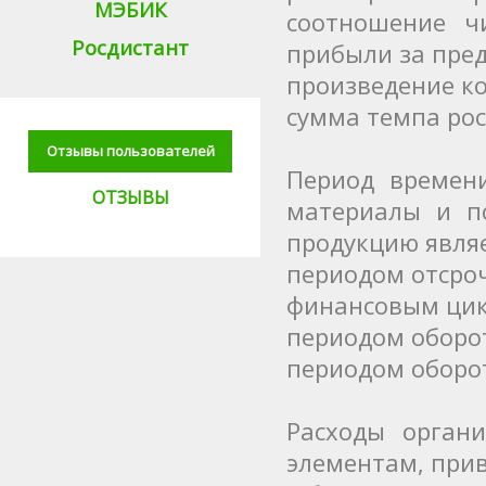
МЭБИК
соотношение ч
Росдистант
прибыли за пре
произведение к
сумма темпа рос
Отзывы пользователей
Период времен
ОТЗЫВЫ
материалы и п
продукцию явля
периодом отсро
финансовым ци
периодом оборо
периодом оборо
Расходы орган
элементам, прив