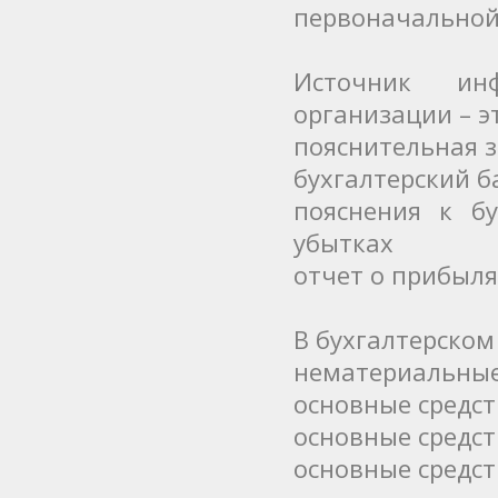
первоначально
Источник ин
организации – э
пояснительная 
бухгалтерский б
пояснения к б
убытках
отчет о прибыля
В бухгалтерском
нематериальные
основные средс
основные средс
основные средс