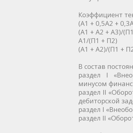
Коэффициент те
(А1 + 0,5А2 + 0,3
(А1 + А2 + А3)/(П
А1/(П1 + П2)
(А1 + А2)/(П1 + П
В состав постоя
раздел I «Вне
минусом финанс
раздел II «Обор
дебиторской за
раздел I «Внеоб
раздел II «Обор