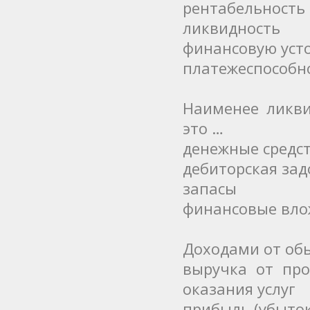
рентабельность
ликвидность
финансовую уст
платежеспособн
Наименее ликви
это …
денежные средс
дебиторская за
запасы
финансовые вло
Доходами от обы
выручка от про
оказания услуг
прибыль (убыток