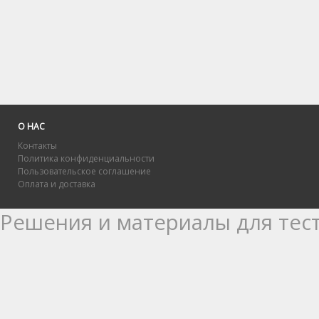
О НАС
Контакты
Политика конфиденциальности
Пользовательское соглашение
Оплата и доставка
Решения и материалы для тест
МЭБИК, включая ответы. С п
успешно пройти тесты Синерг
выполнении практик Синергия: