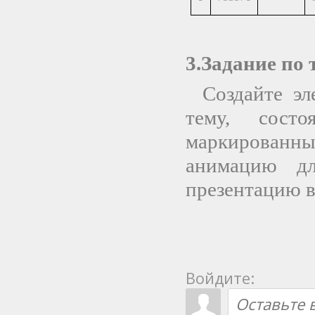
3.Задание по
Создайте э
тему, сост
маркированн
анимацию дл
презентацию в
Войдите: