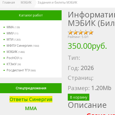
Главная
МЭБИК
Задания и билеты МЭБИК
Информатик
Каталог работ
МЭБИК (Бил
ММА
(139)
ММУ
(11)
Рейтинг:
5.0
/
1
МТИ
(1265)
350.00руб.
МФПУ Синергия
(1944)
МЭБИК
(1486)
Тип:
РосНОУ
(5)
КТЭиУ
(34)
Год:
2026
Росдистант ТГУ
(866)
Страниц:
Размер
:
1.20Mb
Спецпредложения
В корзину
Ответы Синергия
Описание
М
МА