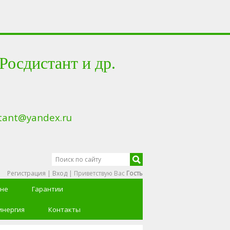
сдистант и др.
tant@yandex.ru
Регистрация
|
Вход
|
Приветствую Вас
Гость
ине
Гарантии
инергия
Контакты