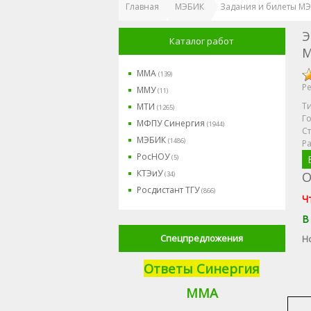
Главная
МЭБИК
Задания и билеты М
Э
Каталог работ
ММА
(139)
Ре
ММУ
(11)
Ти
МТИ
(1265)
Го
МФПУ Синергия
(1944)
Ст
МЭБИК
(1486)
Р
РосНОУ
(5)
КТЭиУ
О
(34)
Росдистант ТГУ
(866)
Ч
В
Спецпредложения
Но
Ответы Синергия
М
МА