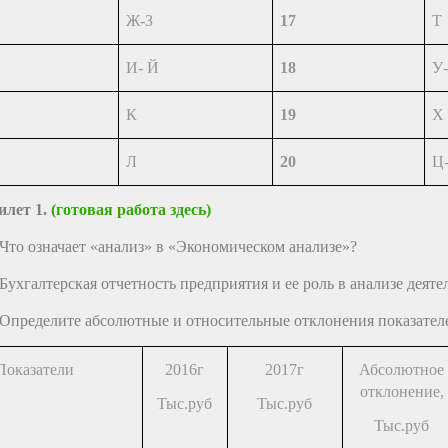
Ж-З
17
Т
И- Й
18
У
К
19
Х
Л
20
Ц
илет 1.
(готовая работа здесь)
.Что означает «анализ» в «Экономическом анализе»?
.Бухгалтерская отчетность предприятия и ее роль в анализе деят
.Определите абсолютные и относительные отклонения показател
Показатели
2016г
2017г
Абсолютное
отклонение,
Тыс.руб
Тыс.руб
Тыс.руб