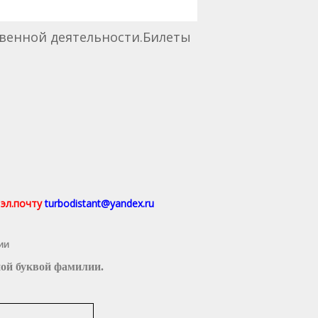
венной деятельности.Билеты
эл.почту
turbodistant@yandex.ru
ии
ной буквой фамилии.