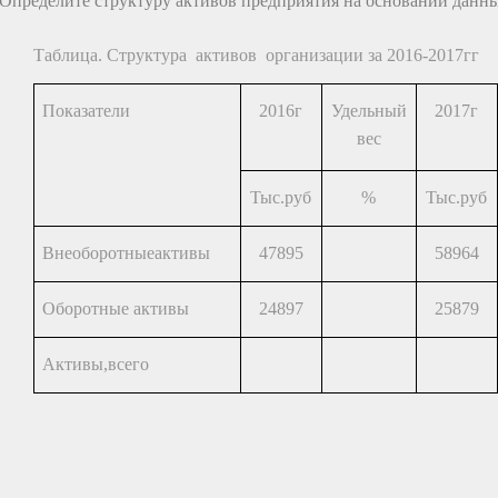
.Определите структуру активов предприятия на основании данны
Таблица. Структура активов организации за 2016-2017гг
Показатели
2016г
Удельный
2017г
вес
Тыс.руб
%
Тыс.руб
Внеоборотныеактивы
47895
58964
Оборотные активы
24897
25879
Активы,всего