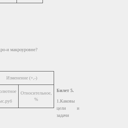
кро-и макроуровне?
Изменение (+,-)
Билет 5.
олютное
Относительное,
%
ыс.руб
1.Каковы
цели и
задачи