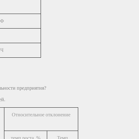
-Ф
-Ч
ельности предприятия?
ей.
Относительное отклонение
темп роста, %
Темп