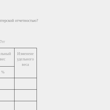
алтерской отчетностью?
7гг
ельный
Изменеие
вес
удельного
веса
%