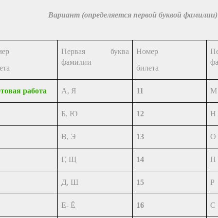
Вариант
(определяется первой буквой фамилии)
мер
Первая буква
Номер
П
фамилии
ф
ета
билета
отовая работа
А, Я
11
М
Б, Ю
12
Н
В, Э
13
О
Г, Щ
14
П
Д, Ш
15
Р
Е- Ё
16
С