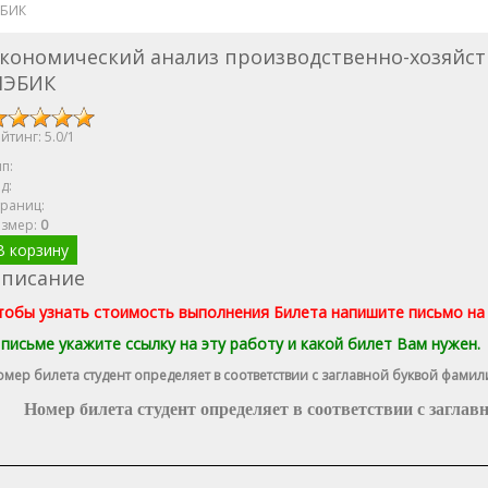
ЭБИК
кономический анализ производственно-хозяйст
МЭБИК
йтинг:
5.0
/
1
п:
д:
раниц:
азмер
:
0
В корзину
писание
тобы узнать стоимость выполнения Билета напишите письмо на 
 письме укажите ссылку на эту работу и какой билет Вам нужен.
мер билета студент определяет в соответствии с заглавной буквой фамил
Номер билета студент определяет в соответствии с заглав