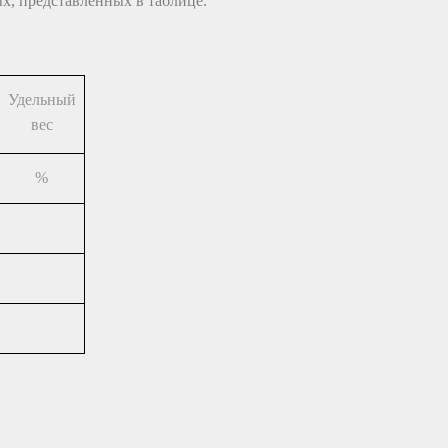
х, представленных в таблице.
Удельный
вес
%