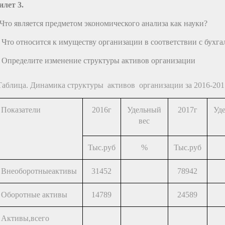
илет 3.
Что является предметом экономического анализа как науки?
. Что относится к имуществу организации в соответствии с бухг
Определите изменение структуры активов организации
Таблица. Динамика структуры активов организации за 2016-201
Показатели
2016г
Удельный
2017г
Уд
вес
Тыс.руб
%
Тыс.руб
Внеоборотныеактивы
31452
78942
Оборотные активы
14789
24589
Активы,всего