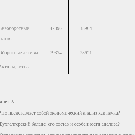
Внеоборотные
47896
38964
активы
Оборотные активы
79854
78951
Активы, всего
илет 2.
.Что представляет собой экономический анализ как наука?
.Бухгалтерский баланс, его состав и особенности анализа?