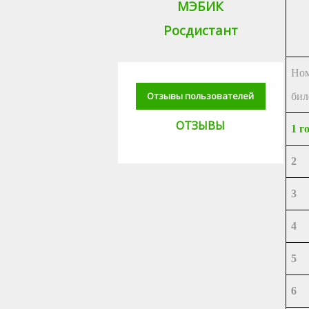
МЭБИК
Росдистант
Но
Отзывы пользователей
бил
ОТЗЫВЫ
1 г
2
3
4
5
6