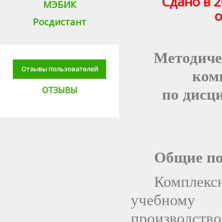
Сдано в 2
МЭБИК
о
Росдистант
Методиче
Отзывы пользователей
ком
ОТЗЫВЫ
по дисц
Общие п
Комплек
учебному 
производств