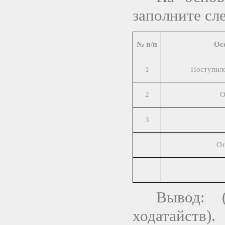
заполните с
№ п/п
Ос
1
Поступило
2
О
3
От
Вывод: (
ходатайств).