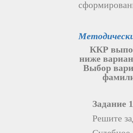
сформированн
Методически
ККР выпол
ниже вариан
Выбор вари
фамили
Задание 
Решите за
Судебно