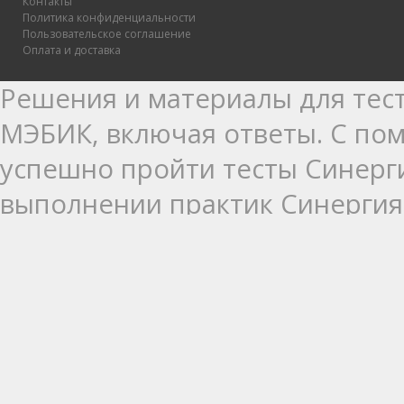
Контакты
Политика конфиденциальности
Пользовательское соглашение
Оплата и доставка
Решения и материалы для тест
МЭБИК, включая ответы. С п
успешно пройти тесты Синерг
выполнении практик Синергия:
практика для освоения базов
практика для получения опыт
педагогическая, производстве
практики, курсовые работы Си
всё это можно выполнить вовр