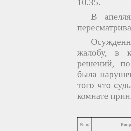
10.35.
В апелля
пересматрива
Осужден
жалобу, в 
решений, по
была наруше
того что суд
комнате прин
№ п/
Вопр