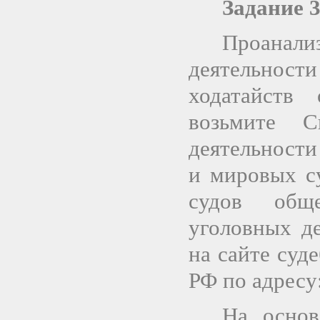
Задание 
Проана
деятельно
ходатайств
возьмите С
деятельност
и мировых с
судов общ
уголовных д
на сайте суд
РФ по адресу
На осно