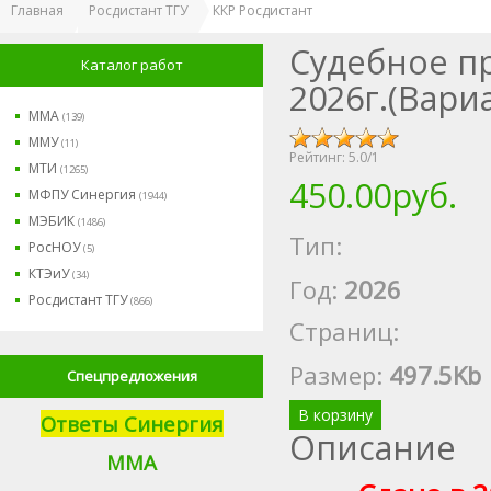
Главная
Росдистант ТГУ
ККР Росдистант
Судебное п
Каталог работ
2026г.(Вари
ММА
(139)
ММУ
(11)
Рейтинг:
5.0
/
1
МТИ
(1265)
450.00руб.
МФПУ Синергия
(1944)
МЭБИК
(1486)
Тип:
РосНОУ
(5)
КТЭиУ
(34)
Год:
2026
Росдистант ТГУ
(866)
Страниц:
Размер
:
497.5Kb
Спецпредложения
В корзину
Ответы Синергия
Описание
М
МА