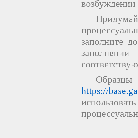
возбуждении 
Придумай
процессуаль
заполните д
заполнени
соответству
Образцы
https://base.g
использовать
процессуальн