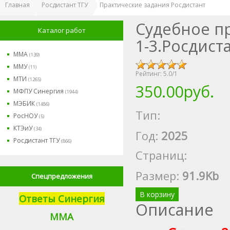
Главная
Росдистант ТГУ
Практические задания Росдистант
Судебное п
Каталог работ
1-3.Росдист
ММА
(139)
ММУ
(11)
Рейтинг:
5.0
/
1
МТИ
(1265)
350.00руб.
МФПУ Синергия
(1944)
МЭБИК
(1486)
Тип:
РосНОУ
(5)
КТЭиУ
(34)
Год:
2025
Росдистант ТГУ
(866)
Страниц:
Размер
:
91.9Kb
Спецпредложения
В корзину
Ответы Синергия
Описание
М
МА