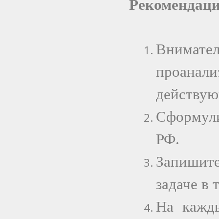
Рекомендаци
Внимате
проана
действую
Сформули
РФ.
Запишит
задаче в 
На кажды