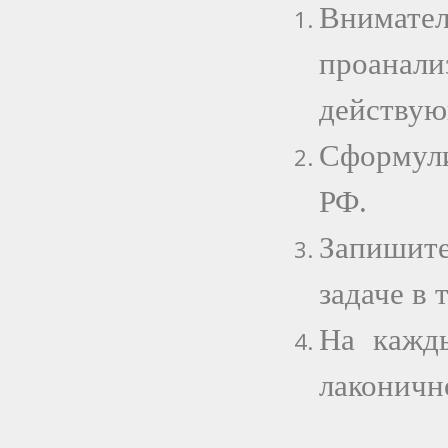
Внимате
проана
действую
Сформули
РФ.
Запишит
задаче в 
На кажды
лаконичн