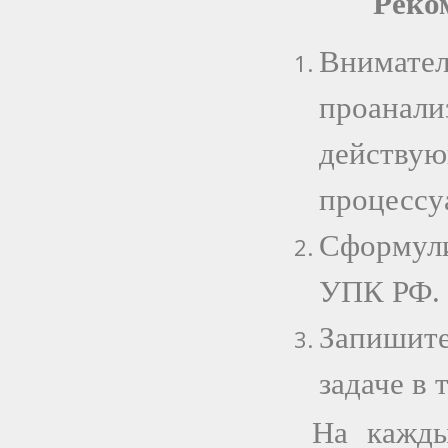
Реко
Внимате
проана
действ
процессу
Сформули
УПК РФ.
Запишит
задаче в 
На кажды