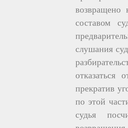
возвращено 
составом с
предваритель
слушания суд
разбиратель
отказаться 
прекратив уг
по этой част
судья посч
возвращения