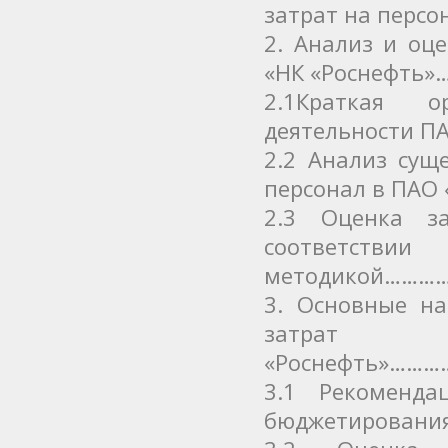
затрат на пе
2. Анализ и оц
«НК «Роснефт
2.1Краткая ор
деятельности 
2.2 Анализ сущ
персонал в ПА
2.3 Оценка з
соотве
методикой……
3. Основные н
затрат
«Роснефть»……
3.1 Рекоменд
бюджетировани