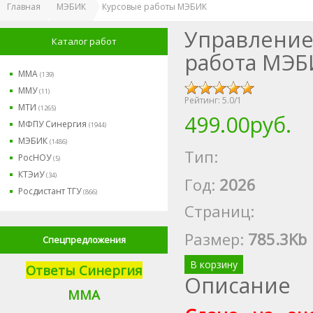
Главная
МЭБИК
Курсовые работы МЭБИК
Управление
Каталог работ
работа МЭБ
ММА
(139)
ММУ
(11)
Рейтинг:
5.0
/
1
МТИ
(1265)
499.00руб.
МФПУ Синергия
(1944)
МЭБИК
(1486)
Тип:
РосНОУ
(5)
КТЭиУ
(34)
Год:
2026
Росдистант ТГУ
(866)
Страниц:
Размер
:
785.3Kb
Спецпредложения
В корзину
Ответы Синергия
Описание
М
МА