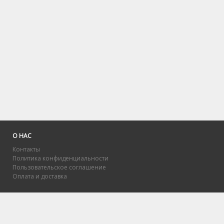
О НАС
Контакты
Политика конфиденциальности
Пользовательское соглашение
Оплата и доставка
Решения и материалы для тест
МЭБИК, включая ответы. С п