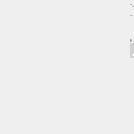
Та
...
Во