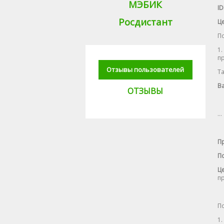
МЭБИК
ID
Росдистант
Це
П
1
пр
Отзывы пользователей
Та
Ва
ОТЗЫВЫ
…
Пр
По
Це
пр
П
1.