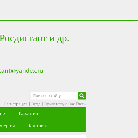
сдистант и др.
tant@yandex.ru
Регистрация
|
Вход
|
Приветствую Вас
Гость
ине
Гарантии
инергия
Контакты