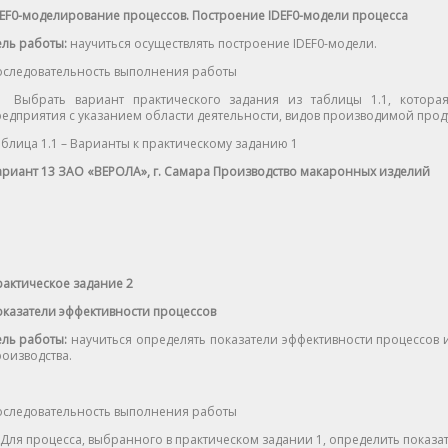
EF0-моделирование процессов. Построение IDEF0-модели процесса
ль работы:
научиться осуществлять построение IDEF0-модели.
оследовательность выполнения работы
. Выбрать вариант практического задания из таблицы 1.1, котора
едприятия с указанием области деятельности, видов производимой продук
блица 1.1 – Варианты к практическому заданию 1
риант 13 ЗАО «ВЕРОЛА», г. Самара Производство макаронных изделий
актическое задание 2
казатели эффективности процессов
ль работы:
научиться определять показатели эффективности процессов 
оизводства.
оследовательность выполнения работы
 Для процесса, выбранного в практическом задании 1, определить показат