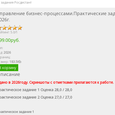
 задания Росдистант
правление бизнес-процессами.Практические зад
026г.
йтинг:
5.0
/
1
99.00руб.
п:
д:
2026
раниц:
азмер
:
183.5Kb
В корзину
писание
дано в 2026году. Скриншоты с отметками прилагаются к работе.
рактическое задание 1 Оценка 28,0 / 28,0
рактическое задание 2 Оценка 27,0 / 27,0
актическое задание 1