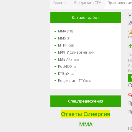
Главная
Росдистант ТГУ
Практические
У
Каталог работ
2
ММА
(139)
Ре
ММУ
(11)
4
МТИ
(1265)
МФПУ Синергия
(1944)
Ти
МЭБИК
(1486)
Го
Ст
РосНОУ
(5)
Р
КТЭиУ
(34)
Росдистант ТГУ
(866)
О
С
Спецпредложения
П
П
Ответы Синергия
М
МА
Пр