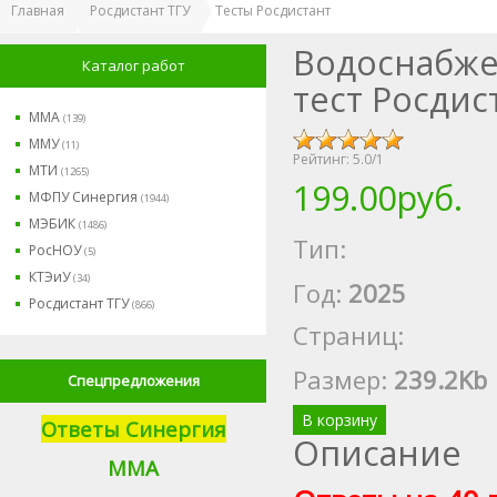
Главная
Росдистант ТГУ
Тесты Росдистант
Водоснабже
Каталог работ
тест Росдис
ММА
(139)
ММУ
(11)
Рейтинг:
5.0
/
1
МТИ
(1265)
199.00руб.
МФПУ Синергия
(1944)
МЭБИК
(1486)
Тип:
РосНОУ
(5)
КТЭиУ
(34)
Год:
2025
Росдистант ТГУ
(866)
Страниц:
Размер
:
239.2Kb
Спецпредложения
В корзину
Ответы Синергия
Описание
М
МА