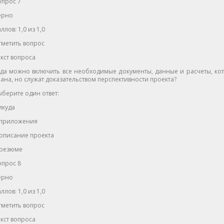
опрос 7
ерно
ллов: 1,0 из 1,0
тметить вопрос
кст вопроса
уда можно включить все необходимые документы, данные и расчеты, ко
ана, но служат доказательством перспективности проекта?
берите один ответ:
икуда
 приложения
описание проекта
 резюме
опрос 8
ерно
ллов: 1,0 из 1,0
тметить вопрос
кст вопроса