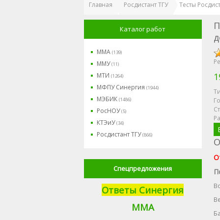
Главная
Росдистант ТГУ
Тесты Росдис
П
Каталог работ
д
ММА
(139)
Ре
ММУ
(11)
1
МТИ
(1264)
МФПУ Синергия
(1944)
Ти
МЭБИК
(1486)
Го
Ст
РосНОУ
(5)
Р
КТЭиУ
(34)
Росдистант ТГУ
(866)
О
О
Спецпредложения
П
В
Ответы Синергия
В
М
МА
Ба