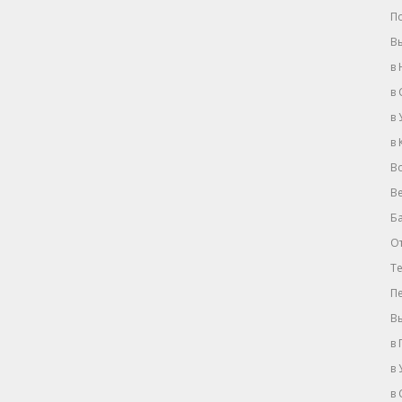
П
Вы
в 
в
в 
в
В
В
Ба
О
Те
П
Вы
в 
в 
в