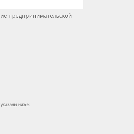
ние предпринимательской
6
 указаны ниже: