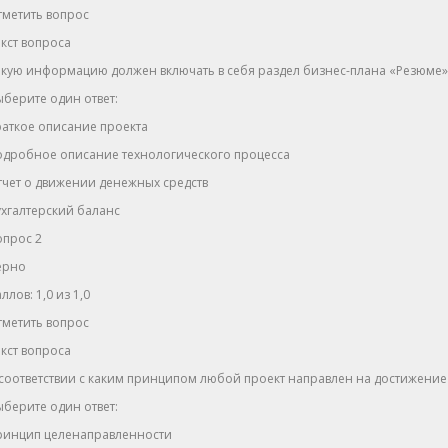
тметить вопрос
кст вопроса
акую информацию должен включать в себя раздел бизнес-плана «Резюме»
берите один ответ:
аткое описание проекта
одробное описание технологического процесса
чет о движении денежных средств
хгалтерский баланс
опрос 2
ерно
ллов: 1,0 из 1,0
тметить вопрос
кст вопроса
соответствии с каким принципом любой проект направлен на достижение
берите один ответ:
ринцип целенаправленности