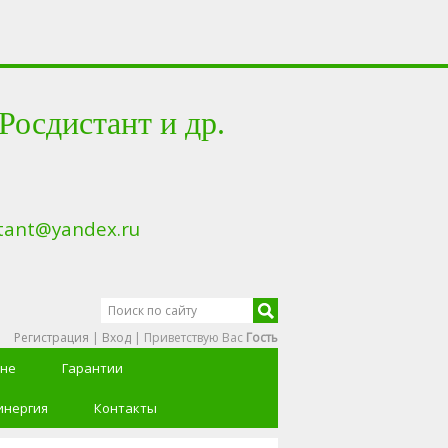
сдистант и др.
tant@yandex.ru
Регистрация
|
Вход
|
Приветствую Вас
Гость
ине
Гарантии
инергия
Контакты