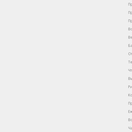
П
П
П
В
В
Ба
О
Те
Чт
Вы
Ри
Ко
Пр
Еж
В
Ч