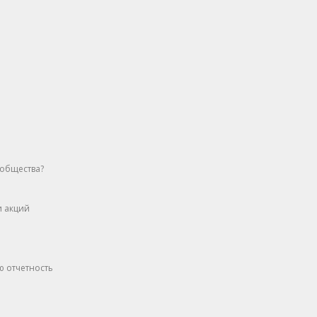
 общества?
и акций
ю отчетность