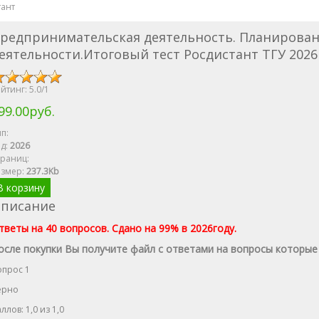
тант
редпринимательская деятельность. Планирова
еятельности.Итоговый тест Росдистант ТГУ 202
йтинг:
5.0
/
1
99.00руб.
п:
д:
2026
раниц:
азмер
:
237.3Kb
В корзину
писание
тветы на 40 вопросов. Сдано на 99% в 2026году.
осле покупки Вы получите файл с ответами на вопросы которые
опрос 1
ерно
ллов: 1,0 из 1,0