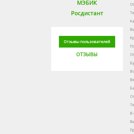
МЭБИК
О
Росдистант
Те
К
Вы
Кр
Отзывы пользователей
П
ОТЗЫВЫ
От
Бу
В
В
Ба
О
Те
В 
Вы
П