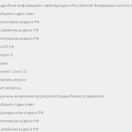
одробная информация о действующих в Российской Федерации налогах п
берите один ответ:
Налоговом кодексе РФ
 Семейном кодексе РФ
Уголовном кодексе РФ
 КоАП РФ
опрос 9
ерно
ллов: 1,0 из 1,0
тметить вопрос
кст вопроса
еречень возможных форм регистрации бизнеса закреплен
берите один ответ:
Гражданском кодексе РФ
Уголовном кодексе РФ
 Семейном кодексе РФ