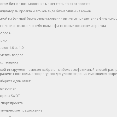
огом бизнес-планирования может стать отказ от проекта
ициаторам проекта и его команде бизнес-план не нужен
дной из функций бизнес-планирования является привлечение финансир
знес-план включает в себя только финансовые показатели проекта
опрос 6
ерно
ллов: 1,0 из 1,0
тметить вопрос
кст вопроса
акой инструмент помогает выбрать наиболее эффективный способ распр
граниченного количества ресурсов для удовлетворения имеющихся потр
берите один ответ:
изнес-план
атрица SWOT
спорт проекта
оммерческое предложение