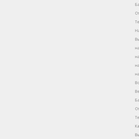
Ба
О
Те
Н
Вы
н
на
на
н
В
В
Ба
О
Те
К
Вы