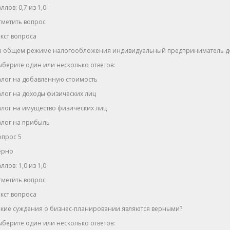
ллов: 0,7 из 1,0
тметить вопрос
кст вопроса
а общем режиме налогообложения индивидуальный предприниматель до
берите один или несколько ответов:
алог на добавленную стоимость
лог на доходы физических лиц
лог на имущество физических лиц
алог на прибыль
опрос 5
ерно
ллов: 1,0 из 1,0
тметить вопрос
кст вопроса
акие суждения о бизнес-планировании являются верными?
берите один или несколько ответов: