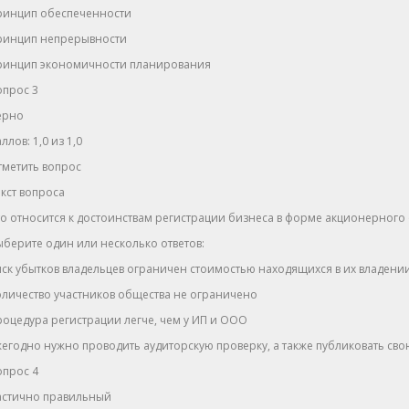
ринцип обеспеченности
ринцип непрерывности
ринцип экономичности планирования
опрос 3
ерно
ллов: 1,0 из 1,0
тметить вопрос
кст вопроса
о относится к достоинствам регистрации бизнеса в форме акционерного
берите один или несколько ответов:
ск убытков владельцев ограничен стоимостью находящихся в их владени
личество участников общества не ограничено
оцедура регистрации легче, чем у ИП и ООО
егодно нужно проводить аудиторскую проверку, а также публиковать сво
опрос 4
астично правильный