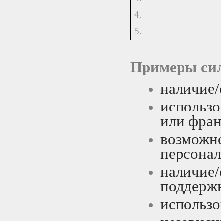
4.
5.
Примеры сил
наличие/
использ
или фра
возможн
персонал
наличи
поддержк
использо