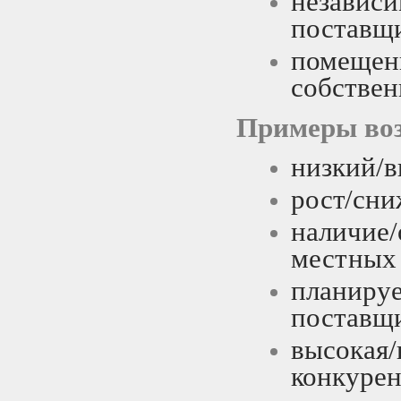
незави
поставщи
помещ
собствен
Примеры воз
низкий/в
рост/сн
наличие
местны
планиру
поставщ
высокая
конкурен