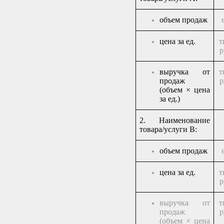
о
бъем
продаж
ц
ена
за
ед.
т
р
выручка от
т
продаж
р
(объем × цена
за ед.)
2.
Наименование
товара/услуги
В:
о
бъем
продаж
ц
ена
за
ед.
т
р
выручка от
т
продаж
р
(объем × цена