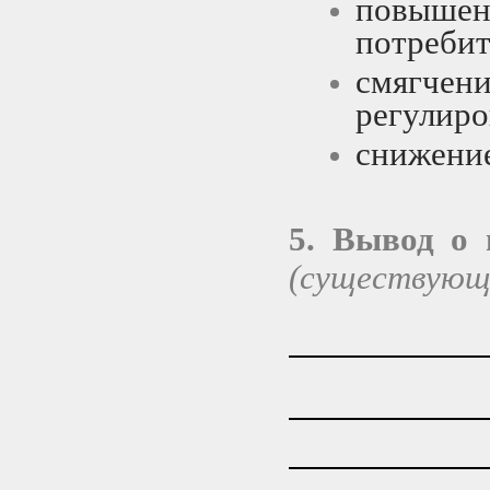
повыше
потребит
смягче
регулиро
снижение
5. Вывод о
(существующе