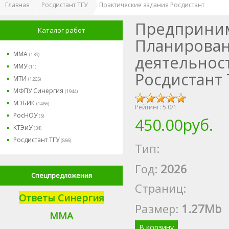
Главная
Росдистант ТГУ
Практические задания Росдистант
Предприним
Каталог работ
Планирован
ММА
(139)
деятельно
ММУ
(11)
Росдистант
МТИ
(1265)
МФПУ Синергия
(1944)
МЭБИК
(1486)
Рейтинг:
5.0
/
1
РосНОУ
(5)
450.00руб.
КТЭиУ
(34)
Росдистант ТГУ
(866)
Тип:
Год:
2026
Спецпредложения
Страниц:
Ответы Синергия
Размер
:
1.27Mb
М
МА
В корзину