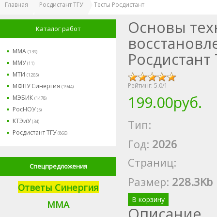
Главная
Росдистант ТГУ
Тесты Росдистант
Основы тех
Каталог работ
восстановл
ММА
(139)
Росдистант 
ММУ
(11)
МТИ
(1265)
Рейтинг:
5.0
/
1
МФПУ Синергия
(1944)
199.00руб.
МЭБИК
(1478)
РосНОУ
(5)
КТЭиУ
Тип:
(34)
Росдистант ТГУ
(866)
Год:
2026
Страниц:
Спецпредложения
Размер
:
228.3Kb
Ответы Синергия
В корзину
М
МА
Описание