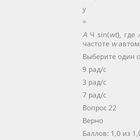
y
=
A
Ч sin(
wt
), где
частоте
w
автомо
Выберите один о
9 рад/с
3 рад/с
7 рад/с
Вопрос 22
Верно
Баллов: 1,0 из 1,