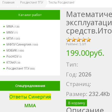
Главная
Росдистант ТГУ
Тесты Росдистант
Математиче
Каталог работ
эксплуатац
ММА
(139)
средств.Ито
ММУ
(11)
МТИ
(1265)
Рейтинг:
5.0
/
1
МФПУ Синергия
(1944)
199.00руб.
МЭБИК
(1486)
РосНОУ
(5)
КТЭиУ
Тип:
(34)
Росдистант ТГУ
(866)
Год:
2026
Страниц:
Спецпредложения
Размер
:
232.4Kb
Ответы Синергия
В корзину
М
МА
Описание