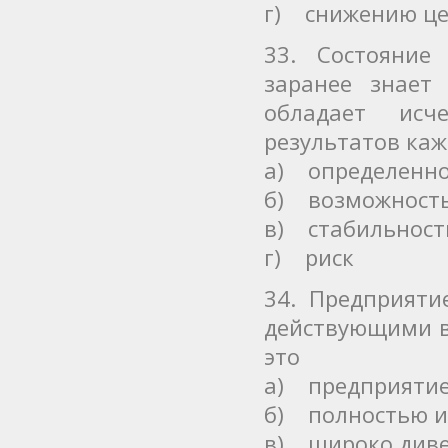
г) снижению ц
33. Состояние
заранее знает
обладает ис
результатов каж
а) определенно
б) возможност
в) стабильност
г) риск
34. Предприяти
действующими в
это
а) предприятие
б) полностью и
в) широко диве