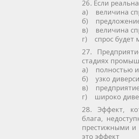
26. Если реальн
а) величина сп
б) предложение
в) величина сп
г) спрос будет
27. Предприят
стадиях промышл
а) полностью и
б) узко диверс
в) предприятие
г) широко диве
28. Эффект, к
блага, недосту
престижными и 
это эффект