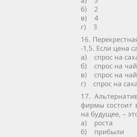
б) 2
в) 4
г) 3
16. Перекрестна
-1,5. Если цена 
а) спрос на сах
б) спрос на чай
в) спрос на чай
г) спрос на сах
17. Альтернати
фирмы состоит 
на будущее, – э
а) роста
б) прибыли