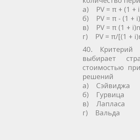
а) РV = π + (1 + i
б) РV = π - (1 + i
в) РV = π (1 + i)
г) РV = π/[(1 + i)
40. Критерий 
выбирает стр
стоимостью при
решений
а) Сэйвиджа
б) Гурвица
в) Лапласа
г) Вальда