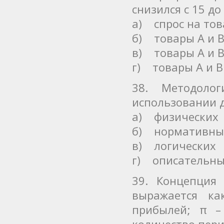
снизился с 15 до 
а) спрос на тов
б) товары А и 
в) товары А и 
г) товары А и В
38. Методоло
использовании д
а) физических
б) нормативны
в) логических
г) описательн
39. Концепция
выражается ка
прибылей; π –
количество пер