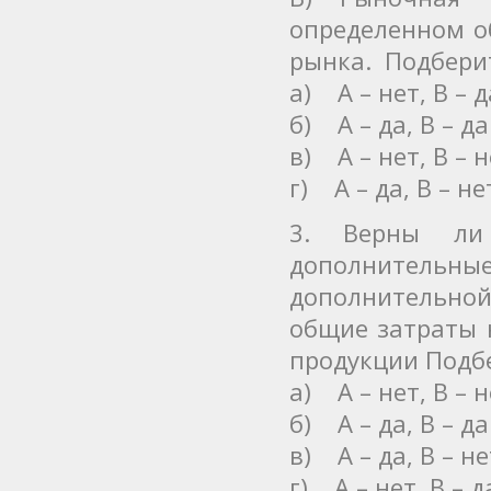
определенном о
рынка. Подбери
а) А – нет, В – д
б) А – да, В – да
в) А – нет, В – 
г) А – да, В – не
3. Верны ли
дополнительны
дополнительно
общие затраты 
продукции Подб
а) А – нет, В – 
б) А – да, В – да
в) А – да, В – не
г) А – нет, В – д