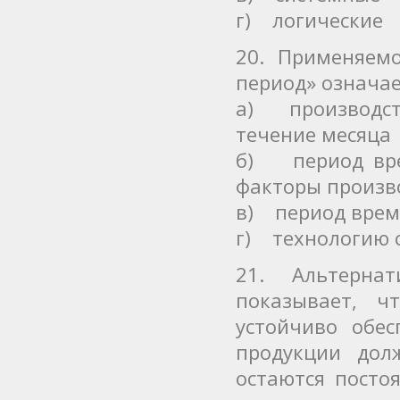
г) логические
20. Применяем
период» означа
а) производств
течение месяца
б) период вре
факторы произв
в) период врем
г) технологию 
21. Альтерна
показывает, ч
устойчиво обе
продукции дол
остаются посто