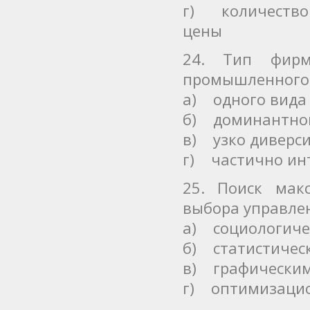
г) количество 
цены
24. Тип фирм
промышленного 
а) одного вида
б) доминантног
в) узко диверс
г) частично ин
25. Поиск мак
выбора управле
а) социологич
б) статистичес
в) графически
г) оптимизаци