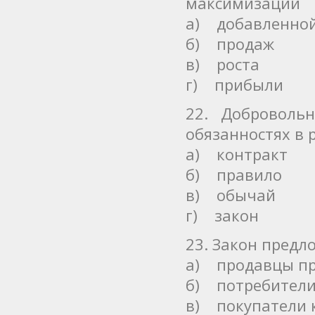
максимизации
а) добавленной
б) продаж
в) роста
г) прибыли
22. Доброволь
обязанностях в 
а) контракт
б) правило
в) обычай
г) закон
23. Закон предл
а) продавцы пр
б) потребители
в) покупатели 