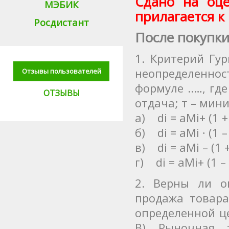
Сдано на оце
МЭБИК
прилагается к 
Росдистант
После покупки
1. Критерий Гу
неопределеннос
Отзывы пользователей
формуле ..…, гд
ОТЗЫВЫ
отдача; т – мин
а) di = aМi+ (1 +
б) di = aМi ∙ (1 –
в) di = aМi – (1 
г) di = aМi+ (1 –
2. Верны ли о
продажа товара
определенной ц
В) Рыночная 