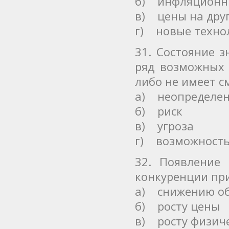
б) инфляционны
в) цены на дру
г) новые техно
31. Состояние 
ряд возможных 
либо не имеет см
а) неопределен
б) риск
в) угроза
г) возможност
32. Появление
конкуренции при
а) снижению о
б) росту цены
в) росту физич