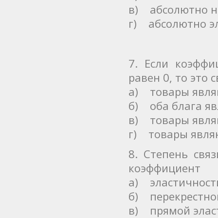
в) абсолютно н
г) абсолютно э
7. Если коэффи
равен 0, то это 
а) товары явл
б) оба блага я
в) товары явля
г) товары явля
8. Степень свя
коэффициент
а) эластичности
б) перекрестно
в) прямой эласт