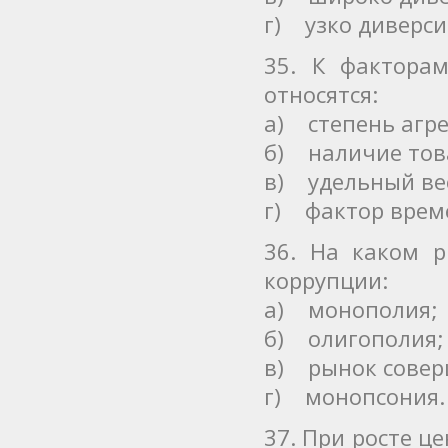
г) узко диверс
35. К фактора
относятся:
а) степень агр
б) наличие тов
в) удельный вес
г) фактор врем
36. На каком р
коррупции:
а) монополия;
б) олигополия;
в) рынок совер
г) монопсония.
37. При росте це