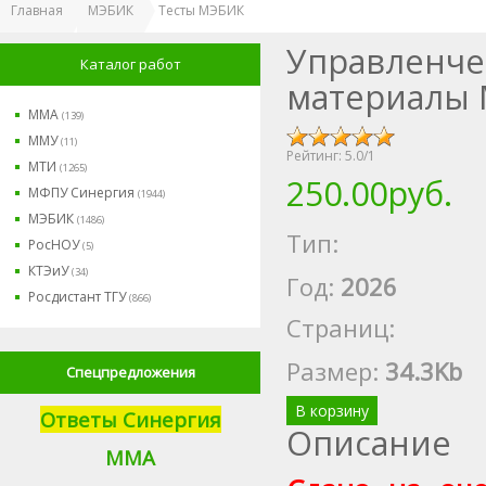
Главная
МЭБИК
Тесты МЭБИК
Управленче
Каталог работ
материалы М
ММА
(139)
ММУ
(11)
Рейтинг:
5.0
/
1
МТИ
(1265)
250.00руб.
МФПУ Синергия
(1944)
МЭБИК
(1486)
Тип:
РосНОУ
(5)
КТЭиУ
(34)
Год:
2026
Росдистант ТГУ
(866)
Страниц:
Размер
:
34.3Kb
Спецпредложения
В корзину
Ответы Синергия
Описание
М
МА