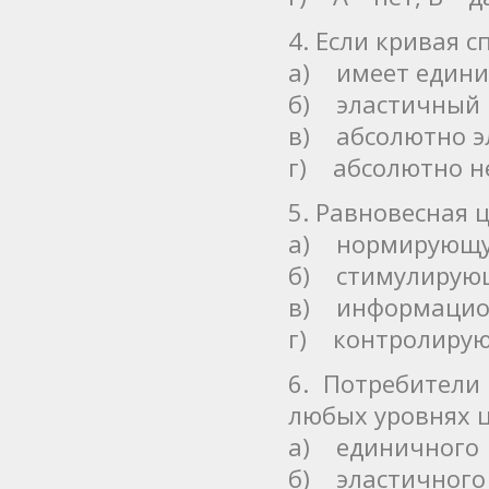
4. Если кривая с
а) имеет едини
б) эластичный
в) абсолютно э
г) абсолютно н
5. Равновесная 
а) нормирующ
б) стимулирую
в) информаци
г) контролиру
6. Потребители
любых уровнях ц
а) единичного
б) эластичного