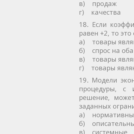
в) продаж
г) качества
18. Если коэфф
равен +2, то это
а) товары явля
б) спрос на оба
в) товары явл
г) товары явля
19. Модели эко
процедуры, с 
решение, може
заданных огран
а) нормативны
б) описательн
в) системные