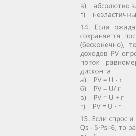
в) абсолютно э
г) неэластичн
14. Если ожид
сохраняется по
(бесконечно), 
доходов РV опр
поток равноме
дисконта
а) РV = U - r
б) РV = U/ r
в) РV = U + r
г) РV = U ∙ r
15. Если спрос 
Qs - 5∙Ps=6, то 
а) 5