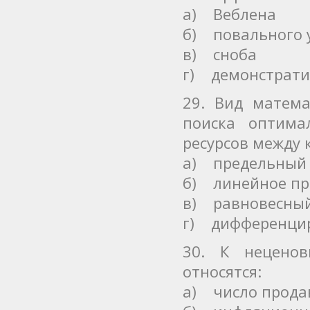
а) Веблена
б) повального 
в) сноба
г) демонстрати
29. Вид матема
поиска оптима
ресурсов между 
а) предельный
б) линейное п
в) равновесный
г) дифференци
30. К нецено
относятся:
а) число прода