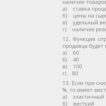
наличие товаров
а) ставка проц
б) цены на сыр
в) удельный вес
г) наличие рез
12. Функция сп
продавца будет
а) 60
б) 40
в) 100
г) 80
13. Если при сн
%, то имеет мес
а) эластичный
б) жесткий