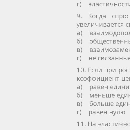
г) эластичност
9. Когда спро
увеличивается 
а) взаимодопо
б) общественн
в) взаимозаме
г) не связанные
10. Если при ро
коэффициент це
а) равен едини
б) меньше еди
в) больше еди
г) равен нулю
11. На эластичн