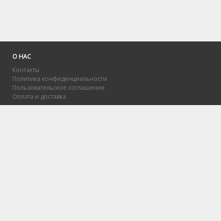
О НАС
Контакты
Политика конфиденциальности
Пользовательское соглашение
Оплата и доставка
Решения и материалы для тест
МЭБИК, включая ответы. С п
успешно пройти тесты Синерг
выполнении практик Синергия:
практика для освоения базов
практика для получения опыт