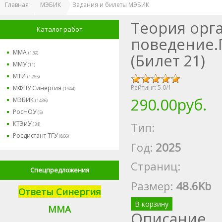
Главная
МЭБИК
Задания и билеты МЭБИК
Теория орг
Каталог работ
поведение.
ММА
(139)
(Билет 21)
ММУ
(11)
МТИ
(1265)
Рейтинг:
5.0
/
1
МФПУ Синергия
(1944)
290.00руб.
МЭБИК
(1486)
РосНОУ
(5)
КТЭиУ
Тип:
(34)
Росдистант ТГУ
(866)
Год:
2025
Страниц:
Спецпредложения
Размер
:
48.6Kb
Ответы Синергия
В корзину
М
МА
Описание