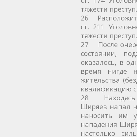
тяжести преступ
26 Расположит
ст. 211 Уголов
тяжести преступ
27 После очере
состоянии, по
оказалось, в о
время нигде 
жительства (бе
квалификацию с
28 Находясь в
Ширяев напал н
наносить им у
нападения Ширя
настолько сил