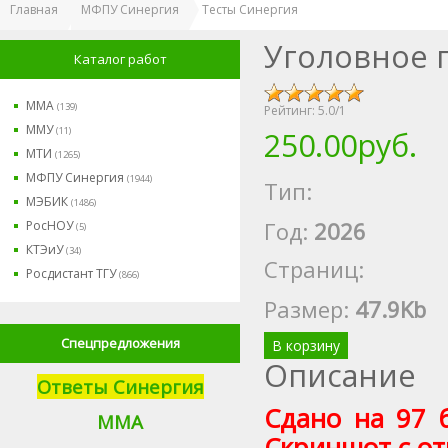
Главная
МФПУ Синергия
Тесты Синергия
Уголовное 
Каталог работ
ММА
(139)
Рейтинг:
5.0
/
1
ММУ
(11)
250.00руб.
МТИ
(1265)
МФПУ Синергия
(1944)
Тип:
МЭБИК
(1486)
Год:
2026
РосНОУ
(5)
КТЭиУ
(34)
Страниц:
Росдистант ТГУ
(866)
Размер
:
47.9Kb
Спецпредложения
В корзину
Описание
Ответы Синергия
Сдано на 97 
М
МА
Скриншот с от