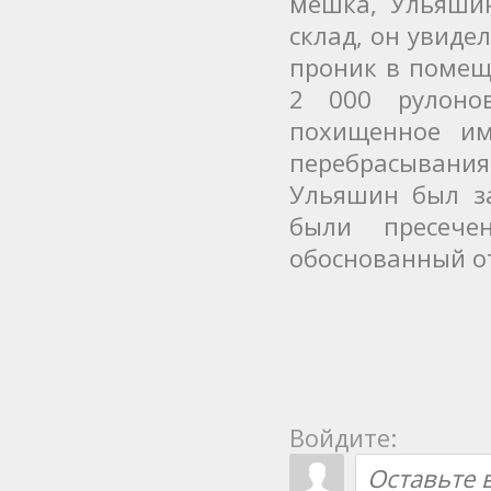
мешка, Ульяши
склад, он увиде
проник в помещ
2 000 рулоно
похищенное им
перебрасывани
Ульяшин был з
были пресече
обоснованный о
Войдите: