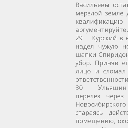
Васильевы оста
мерзлой земле 
квалификаци
аргументируйте.
29 Курский в н
надел чужую н
шапки Спиридоно
убор. Приняв е
лицо и сломал
ответственности
30 Ульяшин в
перелез через
Новосибирског
стараясь дейс
помещению, око