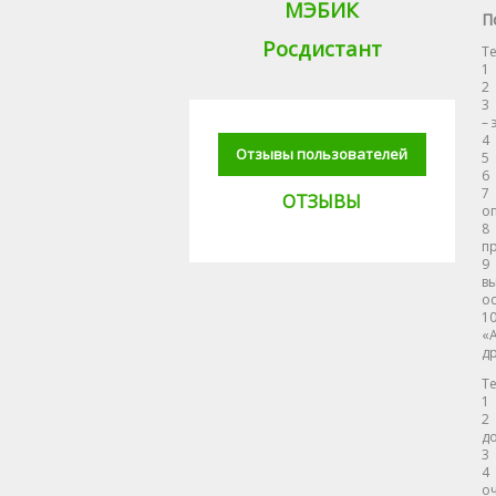
МЭБИК
П
Росдистант
Те
1 
2 
3
– 
4 
Отзывы пользователей
5 
6 
7
ОТЗЫВЫ
оп
8
п
9
в
ос
1
«А
др
Те
1 
2
д
3 
4
оч