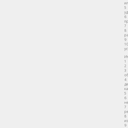
ил
5
уд
6
пр
7 
8
р
9 
1
ус
Ит
1 
2 
3
об
4
де
к
5 
6
н
7
ре
8
из
9 