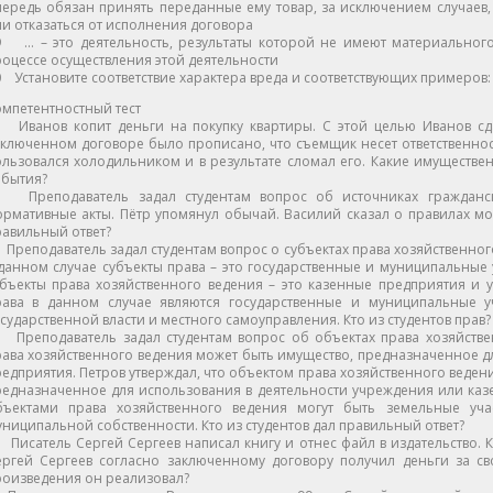
ередь обязан принять переданные ему товар, за исключением случаев,
и отказаться от исполнения договора
9 … – это деятельность, результаты которой не имеют материального
оцессе осуществления этой деятельности
 Установите соответствие характера вреда и соответствующих примеров:
мпетентностный тест
 Иванов копит деньги на покупку квартиры. С этой целью Иванов сда
ключенном договоре было прописано, что съемщик несет ответственнос
льзовался холодильником и в результате сломал его. Какие имуществе
обытия?
 Преподаватель задал студентам вопрос об источниках гражданско
рмативные акты. Пётр упомянул обычай. Василий сказал о правилах мор
авильный ответ?
Преподаватель задал студентам вопрос о субъектах права хозяйственного
данном случае субъекты права – это государственные и муниципальные 
убъекты права хозяйственного ведения – это казенные предприятия и
рава в данном случае являются государственные и муниципальные у
сударственной власти и местного самоуправления. Кто из студентов прав?
 Преподаватель задал студентам вопрос об объектах права хозяйстве
ава хозяйственного ведения может быть имущество, предназначенное д
едприятия. Петров утверждал, что объектом права хозяйственного веден
редназначенное для использования в деятельности учреждения или казе
бъектами права хозяйственного ведения могут быть земельные уча
ниципальной собственности. Кто из студентов дал правильный ответ?
Писатель Сергей Сергеев написал книгу и отнес файл в издательство. 
ергей Сергеев согласно заключенному договору получил деньги за св
роизведения он реализовал?