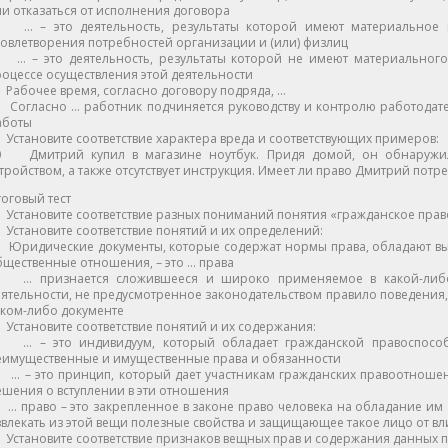
и отказаться от исполнения договора
 … – это деятельность, результаты которой имеют материальное 
овлетворения потребностей организации и (или) физлиц
 … – это деятельность, результаты которой не имеют материального
оцессе осуществления этой деятельности
Рабочее время, согласно договору подряда, …
 Согласно … работник подчиняется руководству и контролю работодате
аботы
Установите соответствие характера вреда и соответствующих примеров:
0 Дмитрий купил в магазине ноутбук. Придя домой, он обнаружил,
тройством, а также отсутствует инструкция. Имеет ли право Дмитрий потре
оговый тест
Установите соответствие разных пониманий понятия «гражданское прав
Установите соответствие понятий и их определений:
 Юридические документы, которые содержат нормы права, обладают в
щественные отношения, – это … права
 … признается сложившееся и широко применяемое в какой-либо
ятельности, не предусмотренное законодательством правило поведения,
аком-либо документе
Установите соответствие понятий и их содержания:
 … – это индивидуум, который обладает гражданской правоспособ
еимущественные и имущественные права и обязанности
 … – это принцип, который дает участникам гражданских правоотноше
шения о вступлении в эти отношения
 … право – это закрепленное в законе право человека на обладание им
влекать из этой вещи полезные свойства и защищающее такое лицо от вл
Установите соответствие признаков вещных прав и содержания данных п