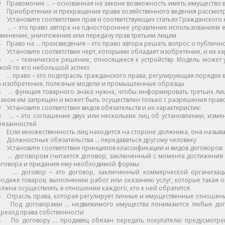
 Правомочие … – основанная на законе возможность иметь имущество в 
 Приобретение и прекращение права хозяйственного ведения рассмотре
 Установите соответствие прав и соответствующих статьях Гражданского ко
 … – это право автора на одностороннее управление использованием е
менение, уничтожение или передачу прав третьим лицам
 Право на … произведения – это право автора решать вопрос о публичн
 Установите соответствие черт, которыми обладает изобретение, и их ха
6 … – техническое решение, относящееся к устройству. Модель может у
кой-то его небольшой аспект.
 … право – это подотрасль гражданского права, регулирующая порядок 
а изобретения, полезные модели и промышленные образцы
8 … функция товарного знака нужна, чтобы информировать третьих лиц 
наком им запрещен и может быть осуществлен только с разрешения прав
 Установите соответствие видов обязательств и их характеристик:
0 … – это соглашение двух или нескольких лиц об установлении, изм
бязанностей
 Если множественность лиц находится на стороне должника, она называ
 Должностные обязательства … передаваться другому человеку
 Установите соответствие принципов классификации и видов договоров:
4 … договором считается договор, заключенный с момента достижения
оговора и придания ему необходимой формы
5 … договор – это договор, заключенный коммерческой организаци
одаже товаров, выполнению работ или оказанию услуг, которые такая о
лжна осуществлять в отношении каждого, кто к ней обратится
 Отрасль права, которая регулирует личные и имущественные отношения
7 Под договорами … недвижимого имущества понимаются любые дого
реход права собственности
8 По договору … продавец обязан передать покупателю предусмотрен