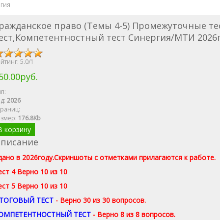
гия
ражданское право (Темы 4-5) Промежуточные т
ест,Компетентностный тест Синергия/МТИ 2026
йтинг:
5.0
/
1
50.00руб.
п:
д:
2026
раниц:
азмер
:
176.8Kb
В корзину
писание
дано в 2026году.Скриншоты с отметками прилагаются к работе.
ест 4 Верно 10 из 10
ест 5 Верно 10 из 10
ТОГОВЫЙ ТЕСТ
- Верно 30 из 30 вопросов.
ОМПЕТЕНТНОСТНЫЙ ТЕСТ
- Верно 8 из 8 вопросов.