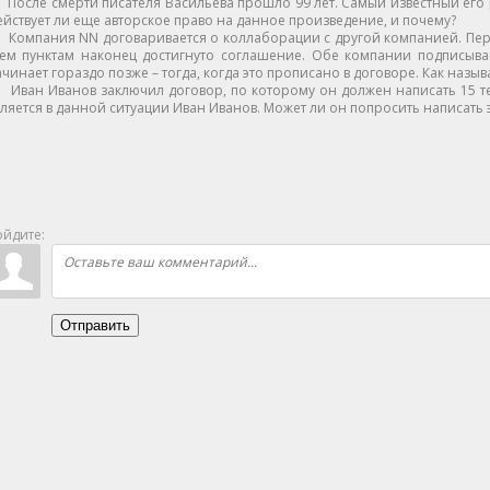
После смерти писателя Васильева прошло 99 лет. Самый известный его
йствует ли еще авторское право на данное произведение, и почему?
Компания NN договаривается о коллаборации с другой компанией. Пере
сем пунктам наконец достигнуто соглашение. Обе компании подписыва
чинает гораздо позже – тогда, когда это прописано в договоре. Как назыв
Иван Иванов заключил договор, по которому он должен написать 15 тек
ляется в данной ситуации Иван Иванов. Может ли он попросить написать э
йдите:
Отправить