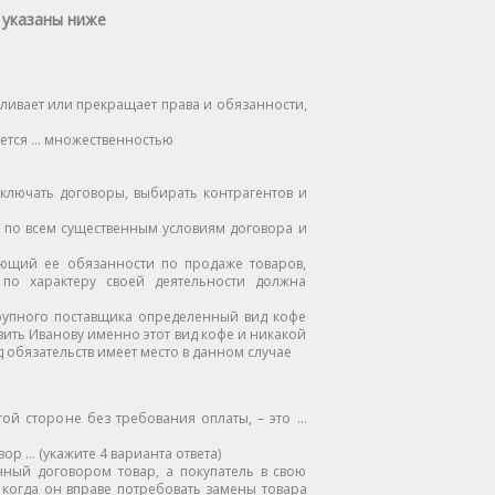
 указаны ниже
ивает или прекращает права и обязанности,
ается … множественностью
ключать договоры, выбирать контрагентов и
 по всем существенным условиям договора и
щий ее обязанности по продаже товаров,
по характеру своей деятельности должна
рупного поставщика определенный вид кофе
авить Иванову именно этот вид кофе и никакой
д обязательств имеет место в данном случае
ой стороне без требования оплаты, – это …
 … (укажите 4 варианта ответа)
ный договором товар, а покупатель в свою
 когда он вправе потребовать замены товара