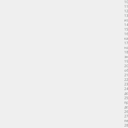
10
11
12
13
из
14
15
1
ка
17
н
1
з
19
2
о
21
22
23
2
д
2
пр
до
26
2
пе
2