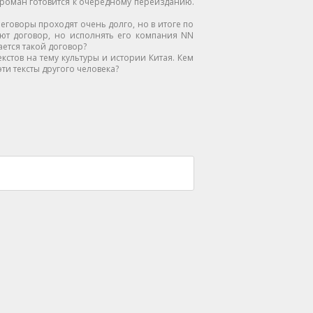
 роман готовится к очередному переизданию.
говоры проходят очень долго, но в итоге по
ют договор, но исполнять его компания NN
ается такой договор?
стов на тему культуры и истории Китая. Кем
ти тексты другого человека?