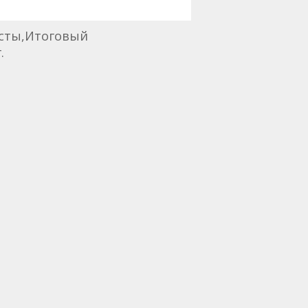
есты,Итоговый
г.