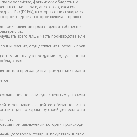
своем хозяйстве, фактически обладать им
ны в статье … Гражданского кодекса РФ
декса РФ (ГК РФ), в которых о них говорится:
го произведения, которое включает право на
ом представлении произведения в обществе
рактеристик:
лучшать всего лишь часть производства или
возникновения, осуществления и охраны прав
о том, что выпуск продукции под указанным
ообладателя
енении или прекращении гражданских прав и
ется …
 соглашения по всем существенным условиям
ей и устанавливающий ее обязанности по
рганизация по характеру своей деятельности
, – это …
воры при заключении которых происходит
ный договором товар, а покупатель в свою