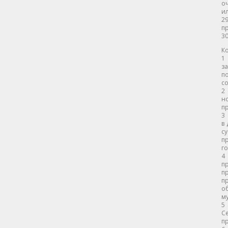
оч
ил
2
пр
30
Ко
1
за
по
с
2
но
пр
3 
в 
с
п
го
4
пр
пр
п
о
му
5 
С
п