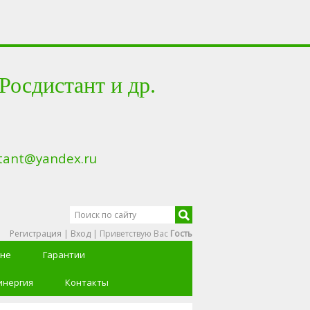
сдистант и др.
tant@yandex.ru
Регистрация
|
Вход
|
Приветствую Вас
Гость
ине
Гарантии
инергия
Контакты