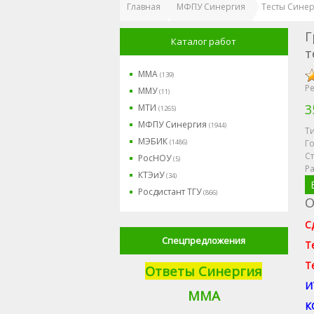
Главная
МФПУ Синергия
Тесты Синер
Г
Каталог работ
т
ММА
(139)
Ре
ММУ
(11)
3
МТИ
(1265)
МФПУ Синергия
(1944)
Ти
МЭБИК
(1486)
Го
Ст
РосНОУ
(5)
Р
КТЭиУ
(34)
Росдистант ТГУ
(866)
О
С
Спецпредложения
Т
Т
Ответы Синергия
И
М
МА
К