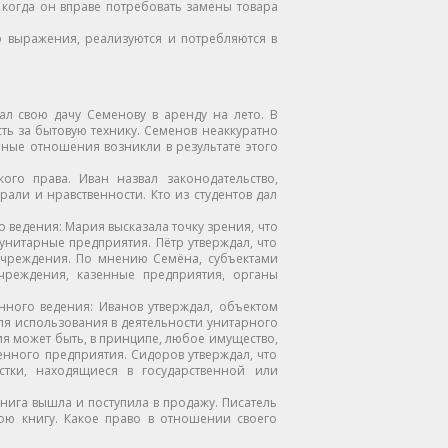
 когда он вправе потребовать замены товара
 выражения, реализуются и потребляются в
л свою дачу Семенову в аренду на лето. В
ть за бытовую технику. Семенов неаккуратно
нные отношения возникли в результате этого
го права. Иван назвал законодательство,
али и нравственности. Кто из студентов дал
 ведения: Мария высказала точку зрения, что
унитарные предприятия. Пётр утверждал, что
 учреждения. По мнению Семёна, субъектами
чреждения, казенные предприятия, органы
нного ведения: Иванов утверждал, объектом
ля использования в деятельности унитарного
ия может быть, в принципе, любое имущество,
нного предприятия. Сидоров утверждал, что
стки, находящиеся в государственной или
Книга вышла и поступила в продажу. Писатель
ою книгу. Какое право в отношении своего