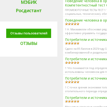
Поведение человека в ор
МЭБИК
Компетентностный тест 
Росдистант
ПРОМЕЖУТОЧНЫЕ ТЕСТЫ ТЕСТ 1 1
социальных, технических), об
реализацию пр...
Поведение человека в ор
1 Н. Макиавелли обосновал ря
Отзывы пользователей
эффективно управлять государст
успешное...
Потребители и источник
ОТЗЫВЫ
Сдано на 85 баллов в 2025году
комбинированной и раздельной
прилагаются чертежи в формате 
Потребители и источник
1 Что понимается под определ
использованы человеком для п
постоянно существую...
Потребители и источники
1 С точки зрения экономии топ
отопительного периода определ
такое качественны...
Потребители и источники
Массовые открытые онлайн-кур