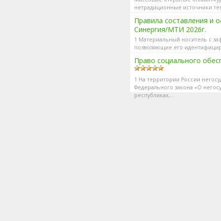
нетрадиционные источники теп
сетей, Технико-экономичес...
Правила составления и 
Синергия/МТИ 2026г.
1 Материальный носитель с за
позволяющие его идентифициро
Право социального обес
1 На территории России негос
Федерального закона «О негос
республиках,...