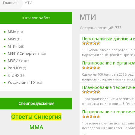
Главная
МТИ
МТИ
Каталог работ
Доступно позиций
:
733
ММА
(139)
Персональные данные и и
ММУ
(11)
МТИ
(1265)
1. В каком случае оператор не
МФПУ Синергия
(1944)
маркетинговых целей * При за
опросов 2. В течение ка...
МЭБИК
(1486)
Планирование и организ
РосНОУ
(5)
Сдано на 100 баллов в 2025году
КТЭиУ
(34)
вопросы которые указаны ниже
Росдистант ТГУ
(866)
организации. Орг...
Планирование теоретиче
1 Воспроизведение и развитие 
Спецпредложения
относится то, что они … 3 Гипо
Планирование теоретичес
Ответы Синергия
1.Базовое понятие исследовани
М
МА
исследования • является необяз