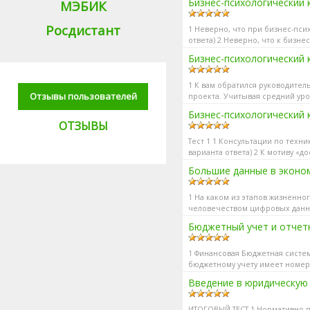
Бизнес-психологический 
МЭБИК
Росдистант
1 Неверно, что при бизнес-пси
ответа) 2 Неверно, что к бизне
Бизнес-психологический
1 К вам обратился руководител
Отзывы пользователей
проекта. Учитывая средний ур
проведен...
Бизнес-психологический
ОТЗЫВЫ
Тест 1 1 Консультации по техни
варианта ответа) 2 К мотиву «д
Большие данные в эконом
1 На каком из этапов жизненно
человечеством цифровых данных
идет структури...
Бюджетный учет и отчетн
1 Финансовая Бюджетная систем
бюджетному учету имеет номер
Введение в юридическую
ИТОГОВЫЙ ТЕСТ 1 Нормативно-п