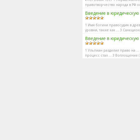
правотворчество народа в РФ о
доминирующего источника...
Введение в юридическую
1 Имя богини правосудия в др
уровни, такие как … 3 Санкци
Негативное...
Введение в юридическую 
1 Ульпиан разделил право на …
процесс стал … 3 Воплощение (