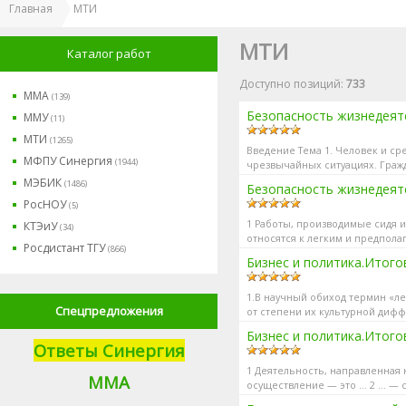
Главная
МТИ
МТИ
Каталог работ
Доступно позиций
:
733
ММА
(139)
Безопасность жизнедеят
ММУ
(11)
МТИ
(1265)
Введение Тема 1. Человек и ср
МФПУ Синергия
(1944)
чрезвычайных ситуациях. Граж
==============================
МЭБИК
(1486)
Безопасность жизнедеяте
РосНОУ
(5)
1 Работы, производимые сидя 
КТЭиУ
(34)
относятся к легким и предпола
Росдистант ТГУ
(866)
перемещаемых...
Бизнес и политика.Итого
1.В научный обиход термин «л
Спецпредложения
от степени их культурной диф
Бизнес и политика.Итого
Ответы Синергия
1 Деятельность, направленная 
М
МА
осуществление — это … 2 … — 